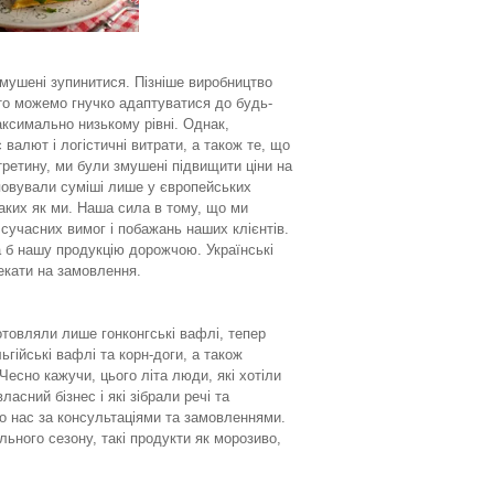
змушені зупинитися. Пізніше виробництво
 то можемо гнучко адаптуватися до будь-
аксимально низькому рівні. Однак,
валют і логістичні витрати, а також те, що
 третину, ми були змушені підвищити ціни на
куповували суміші лише у європейських
таких як ми. Наша сила в тому, що ми
сучасних вимог і побажань наших клієнтів.
ла б нашу продукцію дорожчою. Українські
чекати на замовлення.
отовляли лише гонконгські вафлі, тепер
гійські вафлі та корн-доги, а також
есно кажучи, цього літа люди, які хотіли
асний бізнес і які зібрали речі та
до нас за консультаціями та замовленнями.
льного сезону, такі продукти як морозиво,