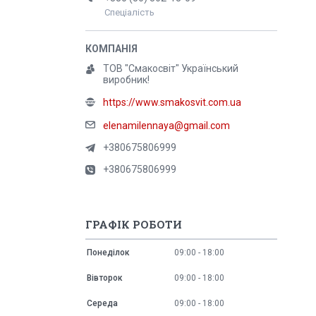
Спеціалість
ТОВ "Смакосвіт" Український
виробник!
https://www.smakosvit.com.ua
elenamilennaya@gmail.com
+380675806999
+380675806999
ГРАФІК РОБОТИ
Понеділок
09:00
18:00
Вівторок
09:00
18:00
Середа
09:00
18:00