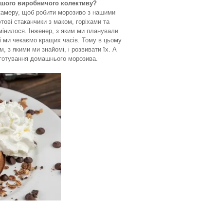
 вашого виробничого колективу?
камеру, щоб робити морозиво з нашими
тові стаканчики з маком, горіхами та
мінилося. Інженер, з яким ми планували
 і ми чекаємо кращих часів. Тому в цьому
 з якими ми знайомі, і розвивати їх. А
готування домашнього морозива.