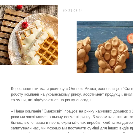
21.03.24
Кореспонденти мали розмову з Оленою Рижко, засновницею "Смако
роботу компанії на українському ринку, асортимент продукції, викл
та зміни, які відбуваються на ринку сьогодні.
– Наша компанія "Смакосвіт" працює на ринку харчових добавок з 2
роки ми закріпилися в цьому сегменті ринку. З часом клієнти, які 
бізнес, включивши в нього, окрім м'ясних виробів, хліб та кондитер
запитували нас, чи можемо ми постачати суміші для інших видів п