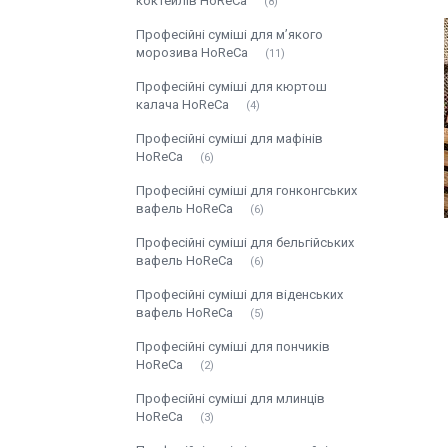
коктейлів HoReCa
8
Професійні суміші для м’якого
морозива HoReCa
11
Професійні суміші для кюртош
калача HoReCa
4
Професійні суміші для мафінів
HoReCa
6
Професійні суміші для гонконгських
вафель HoReCa
6
Професійні суміші для бельгійських
вафель HoReCa
6
Професійні суміші для віденських
вафель HoReCa
5
Професійні суміші для пончиків
HoReCa
2
Професійні суміші для млинців
HoReCa
3