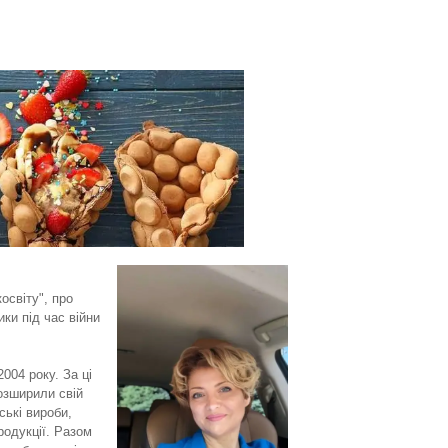
світу", про
ики під час війни
004 року. За ці
розширили свій
ські вироби,
родукції. Разом