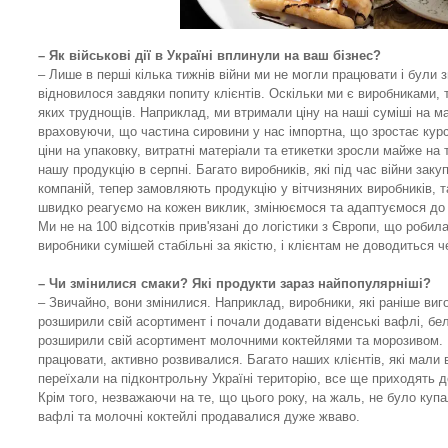
– Як військові дії в Україні вплинули на ваш бізнес?
– Лише в перші кілька тижнів війни ми не могли працювати і були 
відновилося завдяки попиту клієнтів. Оскільки ми є виробниками,
яких труднощів. Наприклад, ми втримали ціну на наші суміші на м
враховуючи, що частина сировини у нас імпортна, що зростає курс 
ціни на упаковку, витратні матеріали та етикетки зросли майже на
нашу продукцію в серпні. Багато виробників, які під час війни за
компаній, тепер замовляють продукцію у вітчизняних виробників, 
швидко реагуємо на кожен виклик, змінюємося та адаптуємося до 
Ми не на 100 відсотків прив'язані до логістики з Європи, що роби
виробники сумішей стабільні за якістю, і клієнтам не доводиться 
– Чи змінилися смаки? Які продукти зараз найпопулярніші?
– Звичайно, вони змінилися. Наприклад, виробники, які раніше виг
розширили свій асортимент і почали додавати віденські вафлі, бель
розширили свій асортимент молочними коктейлями та морозивом. Ч
працювати, активно розвивалися. Багато наших клієнтів, які мали вл
переїхали на підконтрольну Україні територію, все ще приходять 
Крім того, незважаючи на те, що цього року, на жаль, не було купа
вафлі та молочні коктейлі продавалися дуже жваво.