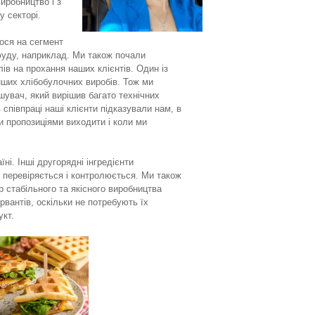
иробництво і з
 секторі.
мося на сегмент
-фуду, наприклад. Ми також почали
ів на прохання наших клієнтів. Один із
нших хлібобулочних виробів. Тож ми
шувач, який вирішив багато технічних
 співпраці наші клієнти підказували нам, в
и пропозиціями виходити і коли ми
ні. Інші другорядні інгредієнти
 перевіряється і контролюється. Ми також
р стабільного та якісного виробництва
ервантів, оскільки не потребують їх
укт.