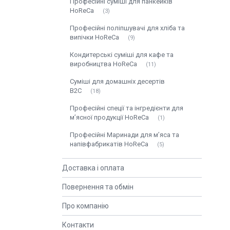
Професійні суміші для панкейків
HoReCa
3
Професійні поліпшувачі для хліба та
випічки HoReCa
9
Кондитерські суміші для кафе та
виробництва HoReCa
11
Суміші для домашніх десертів
B2C
18
Професійні спеції та інгредієнти для
м’ясної продукції HoReCa
1
Професійні Маринади для м’яса та
напівфабрикатів HoReCa
5
Доставка і оплата
Повернення та обмін
Про компанію
Контакти