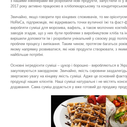
з нашими інженерами ми розробили нові продукти, запустили їх у в
2017 року активно працюємо в хлібопекарському та кондитерському
Звичайно, якщо говорити про кінцевих споживачів, то ми орієнтує
HoReCa, підприємців, які відкривають точки вуличної їжі та фаст
виробляти суміші для морозива, вафель, а також молочних коктейл
заводів згадав, що у них були проблеми з виробництвом хліба та і
вирішили допомогти їм і розробили унікальний у своєму роді поліп
проблем процесу і випікання. Таким чином, протягом багатьох років
якому напрямку розвиватися, які нові продукти створювати, з яким
найбільше потрібні.
Основні інгредієнти суміші – цукор і борошно - виробляються в Украї
закуповуються закордоном. Звичайно, якість сировини заздалегідь
звертаємо увагу на кінцеву якість суміші. Адже це основний факто
продукції наших клієнтів. Наші суміші натуральні і не містять конс
додавання. Сама суміш додається у вже готовий до продажу прод