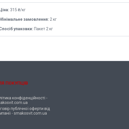
Ціна:
315 ₴/кг
Мінімальне замовлення:
2 кг
Спосіб упаковки:
Пакет 2 кг
ЛЯ ПОКУПЦІВ
літика конфіденційності -
akosvit.com.ua
говір публічної оферти від
мпанії - smakosvit.com.ua