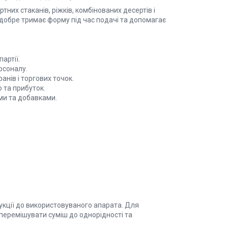
них стаканів, ріжків, комбінованих десертів і
 добре тримає форму під час подачі та допомагає
артії.
рсоналу.
анів і торгових точок.
 та прибуток.
ами та добавками.
рукції до використовуваного апарата. Для
перемішувати суміш до однорідності та