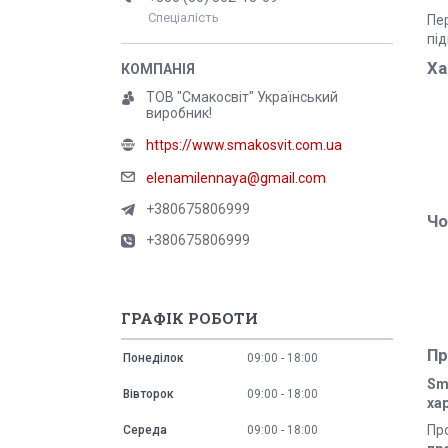
Спеціалість
Пе
під
Ха
ТОВ "Смакосвіт" Український
виробник!
https://www.smakosvit.com.ua
elenamilennaya@gmail.com
+380675806999
Чо
+380675806999
ГРАФІК РОБОТИ
Пр
Понеділок
09:00
18:00
Sm
Вівторок
09:00
18:00
ха
Пр
Середа
09:00
18:00