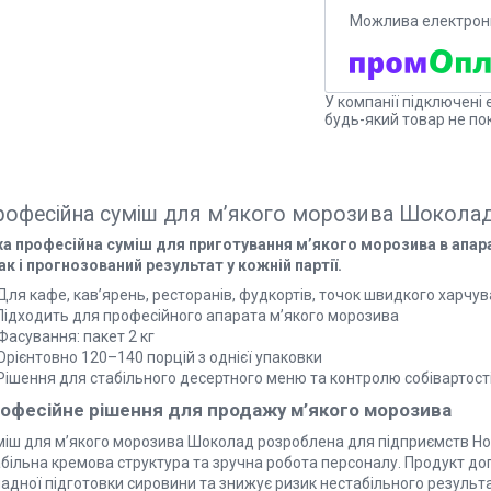
У компанії підключені 
будь-який товар не по
офесійна суміш для м’якого морозива Шоколад
ха професійна суміш для приготування м’якого морозива в апара
ак і прогнозований результат у кожній партії.
Для кафе, кав’ярень, ресторанів, фудкортів, точок швидкого харчу
 Підходить для професійного апарата м’якого морозива
Фасування: пакет 2 кг
Орієнтовно 120–140 порцій з однієї упаковки
 Рішення для стабільного десертного меню та контролю собівартост
офесійне рішення для продажу м’якого морозива
міш для м’якого морозива Шоколад розроблена для підприємств Ho
абільна кремова структура та зручна робота персоналу. Продукт д
адної підготовки сировини та знижує ризик нестабільного результа