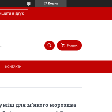
Кошик
ишити відгук
Кошик
КОНТАКТИ
уміш для м’якого морозива