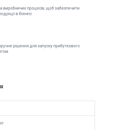
а виробничих процесів, щоб забезпечити
дукції в бізнесі.
зручне рішення для запуску прибуткового
атом.
и
іт