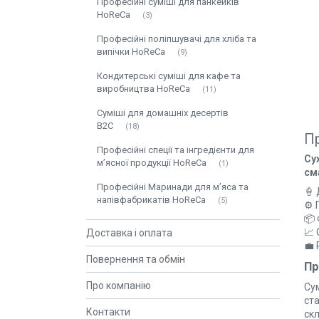
Професійні суміші для панкейків
HoReCa
3
Професійні поліпшувачі для хліба та
випічки HoReCa
9
Кондитерські суміші для кафе та
виробництва HoReCa
11
Суміші для домашніх десертів
B2C
18
Пр
Професійні спеції та інгредієнти для
Су
м’ясної продукції HoReCa
1
см
Професійні Маринади для м’яса та
🍦 
напівфабрикатів HoReCa
5
⚙️
📦 
📈 
Доставка і оплата
💼
Повернення та обмін
Пр
Про компанію
Су
ст
Контакти
скл