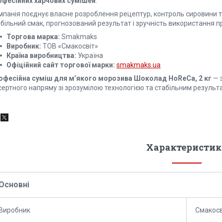
офесійних харчових сумішей
.
мпанія поєднує власне розроблення рецептур, контроль сировини т
більний смак, прогнозований результат і зручність використання про
Торгова марка:
Smakmaks
Виробник:
ТОВ «Смакосвіт»
Країна виробництва:
Україна
Офіційний сайт торгової марки:
smakmaks.ua
офесійна суміш для м’якого морозива Шоколад HoReCa, 2 кг
— 
сертного напряму зі зрозумілою технологією та стабільним результ
Характеристик
Основні
Виробник
Смакосв