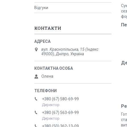
Сум
Відгуки
се
фо
Пе
КОНТАКТИ
вул. Краснопільська, 15 (Індекс
49000), Дніпро, Україна
Де
Олена
+380 (67) 580-69-99
Директор
Ре
+380 (67) 563-69-99
Гот
Директор
ст
вит
+380 (50) 362-13-09