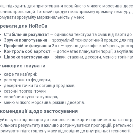
іш підходить для приготування порційного м’якого морозива, десерт
зонних пропозицій. Готовий продукт має приємну кремову текстуру,
рмувати зрозумілу маржинальність у меню.
реваги для HoReCa
Стабільний результат
— однакова текстура та смак від партії до п
Зручне приготування
— зрозумілий технологічний процес для пе
Професійне фасування 2 кг
— зручно для кафе, кав’ярень, рестор
Контроль собівартості
— допомагає планувати порції, закупівлю
Широке застосування
— ріжки, стакани, десерти, меню з топінг
 використовувати
кафе та кав’ярні;
ресторани та фудкорти;
десертні точки та острівці продажів;
сезонні торгові точки;
виробничі кухні та кулінарії;
меню м’якого морозива, ріжків і десертів.
комендації щодо застосування
уйте суміш відповідно до технологічної карти підприємства та інст
абільного результату важливо дотримуватися пропорцій, ретельно 
римувати підготовлену масу відповідно до внутрішньої технології.