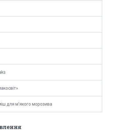
ks
акосвіт»
міш для м’якого морозива
овлення