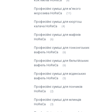
коктейлів HoReCa
8
Професійні суміші для м’якого
морозива HoReCa
11
Професійні суміші для кюртош
калача HoReCa
4
Професійні суміші для мафінів
HoReCa
6
Професійні суміші для гонконгських
вафель HoReCa
6
Професійні суміші для бельгійських
вафель HoReCa
6
Професійні суміші для віденських
вафель HoReCa
5
Професійні суміші для пончиків
HoReCa
2
Професійні суміші для млинців
HoReCa
3