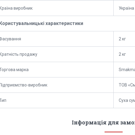
Країна виробник
Україна
Користувальницькі характеристики
Фасування
2 кг
Кратність продажу
2 кг
Торгова марка
Smakma
Підприємство-виробник
ТОВ «См
Тип
Суха су
Інформація для зам