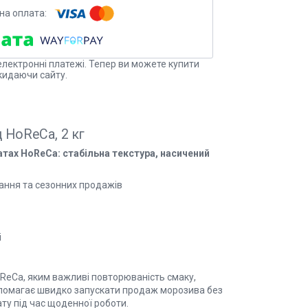
електронні платежі. Тепер ви можете купити
кидаючи сайту.
 HoReCa, 2 кг
тах HoReCa: стабільна текстура, насичений
вання та сезонних продажів
і
ReCa, яким важливі повторюваність смаку,
опомагає швидко запускати продаж морозива без
ту під час щоденної роботи.