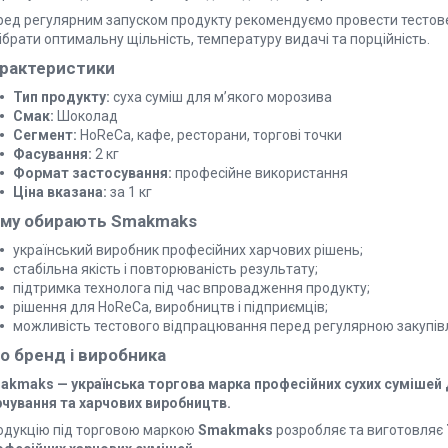
ред регулярним запуском продукту рекомендуємо провести тестов
ібрати оптимальну щільність, температуру видачі та порційність.
рактеристики
Тип продукту:
суха суміш для м’якого морозива
Смак:
Шоколад
Сегмент:
HoReCa, кафе, ресторани, торгові точки
Фасування:
2 кг
Формат застосування:
професійне використання
Ціна вказана:
за 1 кг
му обирають Smakmaks
український виробник професійних харчових рішень;
стабільна якість і повторюваність результату;
підтримка технолога під час впровадження продукту;
рішення для HoReCa, виробництв і підприємців;
можливість тестового відпрацювання перед регулярною закупів
о бренд і виробника
akmaks — українська торгова марка професійних сухих сумішей
рчування та харчових виробництв.
одукцію під торговою маркою
Smakmaks
розробляє та виготовляє