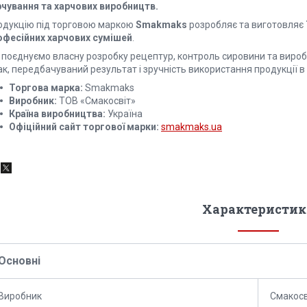
рчування та харчових виробництв.
одукцію під торговою маркою
Smakmaks
розробляє та виготовляє
офесійних харчових сумішей
.
 поєднуємо власну розробку рецептур, контроль сировини та вироб
к, передбачуваний результат і зручність використання продукції в б
Торгова марка:
Smakmaks
Виробник:
ТОВ «Смакосвіт»
Країна виробництва:
Україна
Офіційний сайт торгової марки:
smakmaks.ua
Характеристик
Основні
Виробник
Смакосв