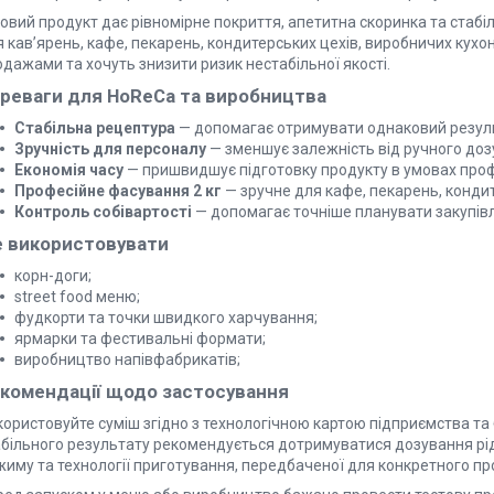
товий продукт дає рівномірне покриття, апетитна скоринка та стаб
 кав’ярень, кафе, пекарень, кондитерських цехів, виробничих кухон
дажами та хочуть знизити ризик нестабільної якості.
реваги для HoReCa та виробництва
Стабільна рецептура
— допомагає отримувати однаковий результ
Зручність для персоналу
— зменшує залежність від ручного дозув
Економія часу
— пришвидшує підготовку продукту в умовах профе
Професійне фасування 2 кг
— зручне для кафе, пекарень, кондит
Контроль собівартості
— допомагає точніше планувати закупівлі
 використовувати
корн-доги;
street food меню;
фудкорти та точки швидкого харчування;
ярмарки та фестивальні формати;
виробництво напівфабрикатів;
комендації щодо застосування
користовуйте суміш згідно з технологічною картою підприємства т
абільного результату рекомендується дотримуватися дозування рі
жиму та технології приготування, передбаченої для конкретного пр