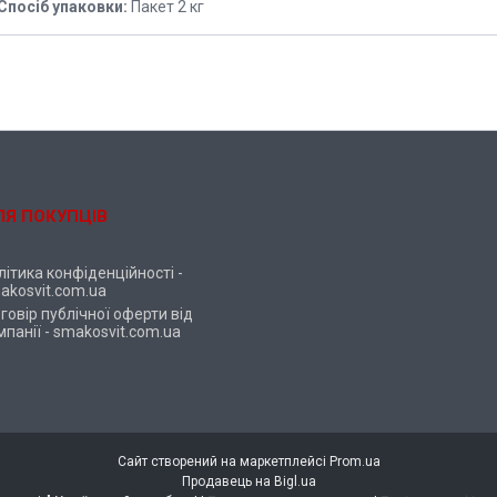
Спосіб упаковки:
Пакет 2 кг
ЛЯ ПОКУПЦІВ
літика конфіденційності -
akosvit.com.ua
говір публічної оферти від
мпанії - smakosvit.com.ua
Сайт створений на маркетплейсі
Prom.ua
Продавець на Bigl.ua