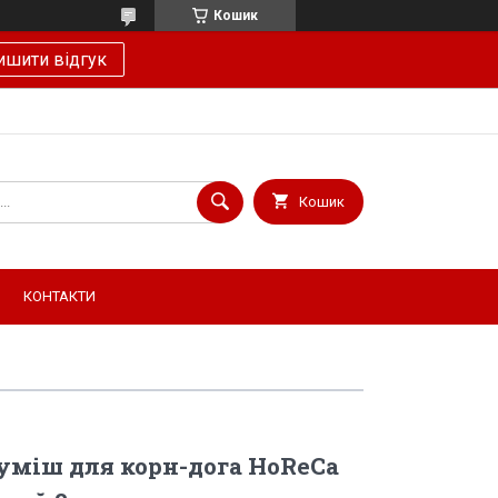
Кошик
ишити відгук
Кошик
КОНТАКТИ
уміш для корн-дога HoReCa