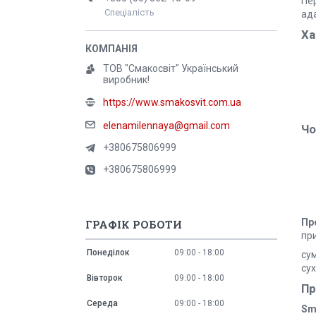
Пе
Спеціалість
ад
Ха
ТОВ "Смакосвіт" Український
виробник!
https://www.smakosvit.com.ua
elenamilennaya@gmail.com
Чо
+380675806999
+380675806999
Пр
ГРАФІК РОБОТИ
пр
Понеділок
09:00
18:00
сум
сух
Вівторок
09:00
18:00
Пр
Середа
09:00
18:00
Sm