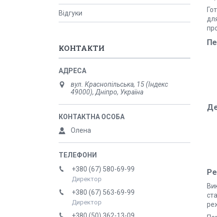
Го
Відгуки
для
про
Пе
КОНТАКТИ
вул. Краснопільська, 15 (Індекс
49000), Дніпро, Україна
Де
Олена
+380 (67) 580-69-99
Ре
Директор
Ви
+380 (67) 563-69-99
ст
Директор
ре
+380 (50) 362-13-09