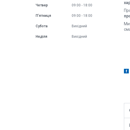
ха
Четвер
09:00
18:00
Пр
Пʼятниця
09:00
18:00
пр
Ми
Субота
Вихідний
сма
Неділя
Вихідний