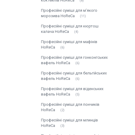
коктейлів HoReCa
8
Професійні суміші для м’якого
морозива HoReCa
11
Професійні суміші для кюртош
калача HoReCa
4
Професійні суміші для мафінів
HoReCa
6
Професійні суміші для гонконгських
вафель HoReCa
6
Професійні суміші для бельгійських
вафель HoReCa
6
Професійні суміші для віденських
вафель HoReCa
5
Професійні суміші для пончиків
HoReCa
2
Професійні суміші для млинців
HoReCa
3