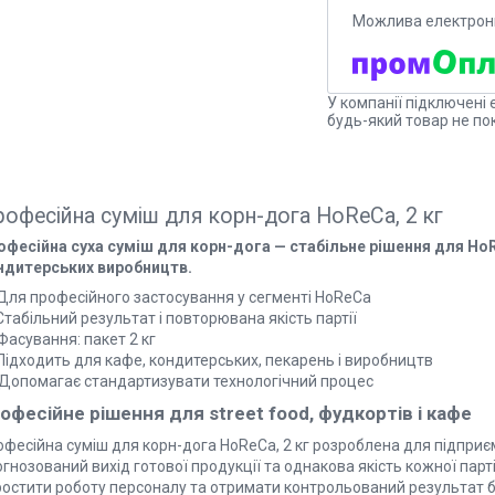
У компанії підключені 
будь-який товар не по
офесійна суміш для корн-дога HoReCa, 2 кг
офесійна суха суміш для корн-дога — стабільне рішення для HoRe
ндитерських виробництв.
 Для професійного застосування у сегменті HoReCa
Стабільний результат і повторювана якість партії
Фасування: пакет 2 кг
Підходить для кафе, кондитерських, пекарень і виробництв
 Допомагає стандартизувати технологічний процес
офесійне рішення для street food, фудкортів і кафе
фесійна суміш для корн-дога HoReCa, 2 кг розроблена для підприєм
гнозований вихід готової продукції та однакова якість кожної парт
ростити роботу персоналу та отримати контрольований результат б