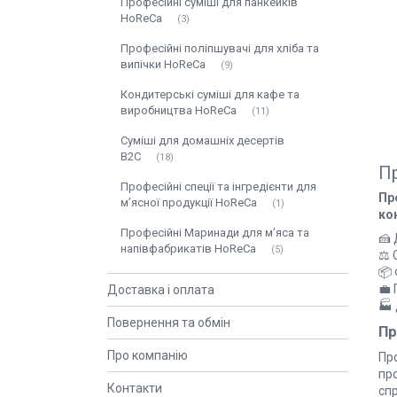
Професійні суміші для панкейків
HoReCa
3
Професійні поліпшувачі для хліба та
випічки HoReCa
9
Кондитерські суміші для кафе та
виробництва HoReCa
11
Суміші для домашніх десертів
B2C
18
Пр
Професійні спеції та інгредієнти для
Пр
м’ясної продукції HoReCa
1
ко
Професійні Маринади для м’яса та
🍰
напівфабрикатів HoReCa
5
⚖️ 
📦 
💼 
Доставка і оплата
🏭
Повернення та обмін
Пр
Про компанію
Про
про
Контакти
сп