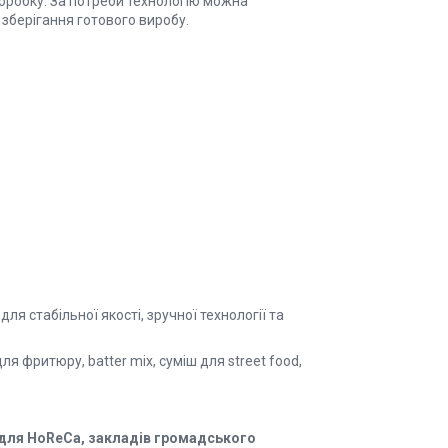
оробку. За потреби технологію можна
зберігання готового виробу.
ля стабільної якості, зручної технології та
ля фритюру, batter mix, суміш для street food,
 для HoReCa, закладів громадського