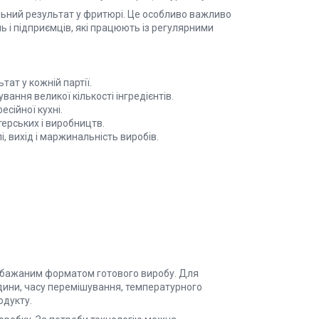
ільний результат у фритюрі. Це особливо важливо
ь і підприємців, які працюють із регулярними
ат у кожній партії.
ання великої кількості інгредієнтів.
сійної кухні.
ерських і виробництв.
, вихід і маржинальність виробів.
а бажаним форматом готового виробу. Для
дини, часу перемішування, температурного
одукту.