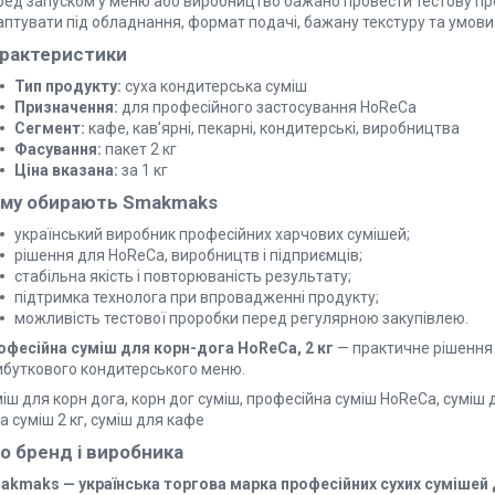
ред запуском у меню або виробництво бажано провести тестову пр
аптувати під обладнання, формат подачі, бажану текстуру та умови 
рактеристики
Тип продукту:
суха кондитерська суміш
Призначення:
для професійного застосування HoReCa
Сегмент:
кафе, кав’ярні, пекарні, кондитерські, виробництва
Фасування:
пакет 2 кг
Ціна вказана:
за 1 кг
му обирають Smakmaks
український виробник професійних харчових сумішей;
рішення для HoReCa, виробництв і підприємців;
стабільна якість і повторюваність результату;
підтримка технолога при впровадженні продукту;
можливість тестової проробки перед регулярною закупівлею.
офесійна суміш для корн-дога HoReCa, 2 кг
— практичне рішення д
ибуткового кондитерського меню.
іш для корн дога, корн дог суміш, професійна суміш HoReCa, суміш д
а суміш 2 кг, суміш для кафе
о бренд і виробника
akmaks — українська торгова марка професійних сухих сумішей