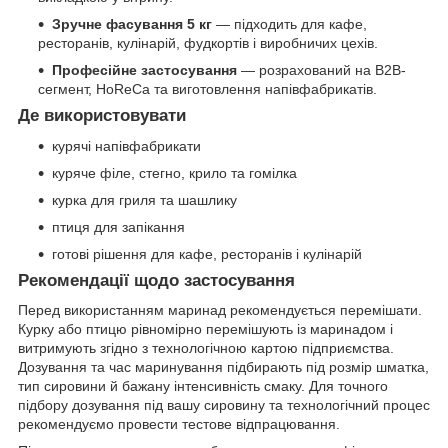
Зручне фасування 5 кг
— підходить для кафе,
ресторанів, кулінарій, фудкортів і виробничих цехів.
Професійне застосування
— розрахований на B2B-
сегмент, HoReCa та виготовлення напівфабрикатів.
Де використовувати
курячі напівфабрикати
куряче філе, стегно, крило та гомілка
курка для гриля та шашлику
птиця для запікання
готові рішення для кафе, ресторанів і кулінарій
Рекомендації щодо застосування
Перед використанням маринад рекомендується перемішати.
Курку або птицю рівномірно перемішують із маринадом і
витримують згідно з технологічною картою підприємства.
Дозування та час маринування підбирають під розмір шматка,
тип сировини й бажану інтенсивність смаку. Для точного
підбору дозування під вашу сировину та технологічний процес
рекомендуємо провести тестове відпрацювання.