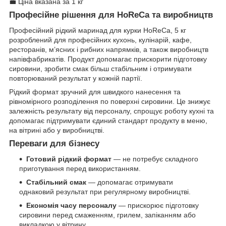
💼 Ціна вказана за 1 кг
Професійне рішення для HoReCa та виробництв
Професійний рідкий маринад для курки HoReCa, 5 кг
розроблений для професійних кухонь, кулінарій, кафе,
ресторанів, м’ясних і рибних напрямків, а також виробництв
напівфабрикатів. Продукт допомагає прискорити підготовку
сировини, зробити смак більш стабільним і отримувати
повторюваний результат у кожній партії.
Рідкий формат зручний для швидкого нанесення та
рівномірного розподілення по поверхні сировини. Це знижує
залежність результату від персоналу, спрощує роботу кухні та
допомагає підтримувати єдиний стандарт продукту в меню,
на вітрині або у виробництві.
Переваги для бізнесу
Готовий рідкий формат
— не потребує складного
приготування перед використанням.
Стабільний смак
— допомагає отримувати
однаковий результат при регулярному виробництві.
Економія часу персоналу
— прискорює підготовку
сировини перед смаженням, грилем, запіканням або
викладкою у вітрину.