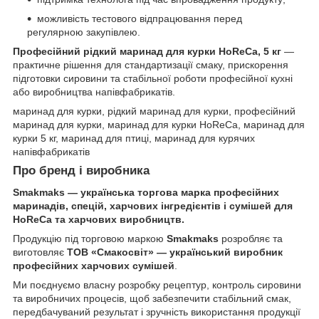
можливість тестового відпрацювання перед
регулярною закупівлею.
Професійний рідкий маринад для курки HoReCa, 5 кг
—
практичне рішення для стандартизації смаку, прискорення
підготовки сировини та стабільної роботи професійної кухні
або виробництва напівфабрикатів.
маринад для курки, рідкий маринад для курки, професійний
маринад для курки, маринад для курки HoReCa, маринад для
курки 5 кг, маринад для птиці, маринад для курячих
напівфабрикатів
Про бренд і виробника
Smakmaks — українська торгова марка професійних
маринадів, спецій, харчових інгредієнтів і сумішей для
HoReCa та харчових виробництв.
Продукцію під торговою маркою
Smakmaks
розробляє та
виготовляє
ТОВ «Смакосвіт» — український виробник
професійних харчових сумішей
.
Ми поєднуємо власну розробку рецептур, контроль сировини
та виробничих процесів, щоб забезпечити стабільний смак,
передбачуваний результат і зручність використання продукції