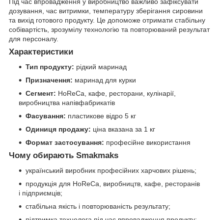
Під час впровадження у виробництво важливо зафіксувати
дозування, час витримки, температуру зберігання сировини
та вихід готового продукту. Це допоможе отримати стабільну
собівартість, зрозумілу технологію та повторюваний результат
для персоналу.
Характеристики
Тип продукту:
рідкий маринад
Призначення:
маринад для курки
Сегмент:
HoReCa, кафе, ресторани, кулінарії,
виробництва напівфабрикатів
Фасування:
пластикове відро 5 кг
Одиниця продажу:
ціна вказана за 1 кг
Формат застосування:
професійне використання
Чому обирають Smakmaks
український виробник професійних харчових рішень;
продукція для HoReCa, виробництв, кафе, ресторанів
і підприємців;
стабільна якість і повторюваність результату;
підтримка технолога під час впровадження продукту;