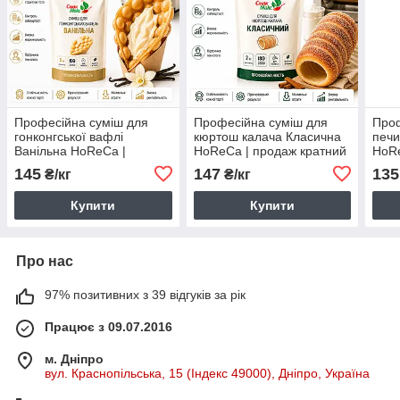
Професійна суміш для
Професійна суміш для
Проф
гонконгської вафлі
кюртош калача Класична
печи
Ванільна HoReCa |
HoReCa | продаж кратний
HoRe
продаж кратний 2 кг
2 кг
2 кг
145
147
135
₴/кг
₴/кг
Купити
Купити
Про нас
97% позитивних з 39 відгуків за рік
Працює з 09.07.2016
м. Дніпро
вул. Краснопільська, 15 (Індекс 49000), Дніпро, Україна