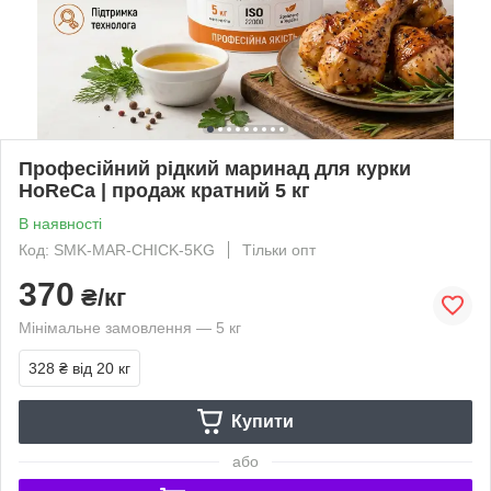
Професійний рідкий маринад для курки
HoReCa | продаж кратний 5 кг
В наявності
Код: SMK-MAR-CHICK-5KG
Тільки опт
370
₴/кг
Мінімальне замовлення — 5 кг
328 ₴
від 20 кг
Купити
або