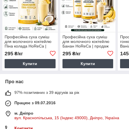
Професійна суха суміш
Професійна суха суміш
Проф
для молочного коктейлю
для молочного коктейлю
гонк
Піна колада HoReCa |
Банан HoReCa | продаж
Вані
продаж кратний 2 кг
кратний 2 кг
прод
295
295
145
₴/кг
₴/кг
Купити
Купити
Про нас
97% позитивних з 39 відгуків за рік
Працює з 09.07.2016
м. Дніпро
вул. Краснопільська, 15 (Індекс 49000), Дніпро, Україна
Контакти