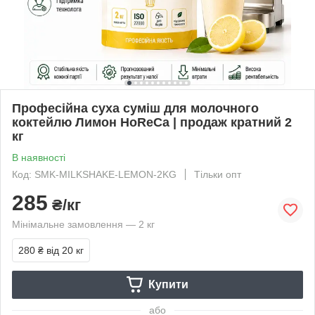
Професійна суха суміш для молочного
коктейлю Лимон HoReCa | продаж кратний 2
кг
В наявності
Код: SMK-MILKSHAKE-LEMON-2KG
Тільки опт
285
₴/кг
Мінімальне замовлення — 2 кг
280 ₴
від 20 кг
Купити
або