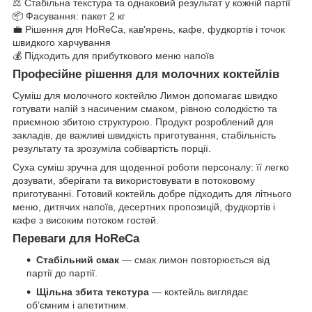
⚖️ Стабільна текстура та однаковий результат у кожній партії
📦 Фасування: пакет 2 кг
💼 Рішення для HoReCa, кав’ярень, кафе, фудкортів і точок
швидкого харчування
💰 Підходить для прибуткового меню напоїв
Професійне рішення для молочних коктейлів
Суміш для молочного коктейлю Лимон допомагає швидко
готувати напій з насиченим смаком, рівною солодкістю та
приємною збитою структурою. Продукт розроблений для
закладів, де важливі швидкість приготування, стабільність
результату та зрозуміла собівартість порції.
Суха суміш зручна для щоденної роботи персоналу: її легко
дозувати, зберігати та використовувати в потоковому
приготуванні. Готовий коктейль добре підходить для літнього
меню, дитячих напоїв, десертних пропозицій, фудкортів і
кафе з високим потоком гостей.
Переваги для HoReCa
Стабільний смак
— смак лимон повторюється від
партії до партії.
Щільна збита текстура
— коктейль виглядає
об’ємним і апетитним.