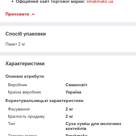
Офіційний сайт торгової марки:
smakmaks.ua
Приховати
Спосіб упаковки
Пакет 2 кг
Характеристики
Основні атрибути
Виробник
Смакосвіт
Країна виробник
Україна
Користувальницькі характеристики
Фасування
2 кг
Кратність продажу
2 кг
Тип
Суха суміш для молочних
коктейлів
Торгова марка
Smakmaks