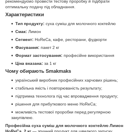
рекомендуємо провести тестову проробку й підібрати
оптимальну подачу під обладнання.
Характеристики
Тип продукту:
суха суміш для молочного коктейлю
Смак:
Лимон
Сегмент:
HoReCa, кафе, ресторани, фудкорти
Фасування:
пакет 2 кг
Формат застосування:
професійне використання
Ціна вказана:
за 1 кг
Чому обирають Smakmaks
український виробник професійних харчових рішень;
стабільна якість і повторюваність результату;
підтримка технолога під час впровадження продукту;
рішення для прибуткового меню HoReCa;
можливість тестової проробки перед регулярною
закупівлею.
Професійна суха суміш для молочного коктейлю Лимон
HoReCa, 2 кг
— зручний продукт для швидкого запуску