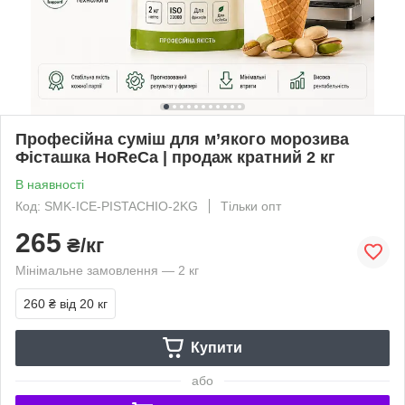
Професійна суміш для м’якого морозива
Фісташка HoReCa | продаж кратний 2 кг
В наявності
Код: SMK-ICE-PISTACHIO-2KG
Тільки опт
265
₴/кг
Мінімальне замовлення — 2 кг
260 ₴
від 20 кг
Купити
або