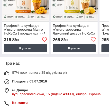
Професійна суміш для
Професійна суміш для
Проф
м’якого морозива Манго
м’якого морозива
м’як
HoReCa | продаж кратний
Лимонний десерт HoReCa
Пол
2 кг
| продаж кратний 2 кг
прод
315
265
265
₴/кг
₴/кг
Купити
Купити
Про нас
97% позитивних з 39 відгуків за рік
Працює з 09.07.2016
м. Дніпро
вул. Краснопільська, 15 (Індекс 49000), Дніпро, Україна
Контакти