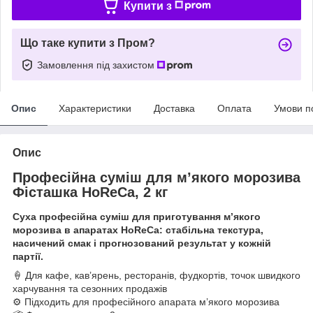
Купити з
Що таке купити з Пром?
Замовлення під захистом
Опис
Характеристики
Доставка
Оплата
Умови п
Опис
Професійна суміш для м’якого морозива
Фісташка HoReCa, 2 кг
Суха професійна суміш для приготування м’якого
морозива в апаратах HoReCa: стабільна текстура,
насичений смак і прогнозований результат у кожній
партії.
🍦 Для кафе, кав’ярень, ресторанів, фудкортів, точок швидкого
харчування та сезонних продажів
⚙️ Підходить для професійного апарата м’якого морозива