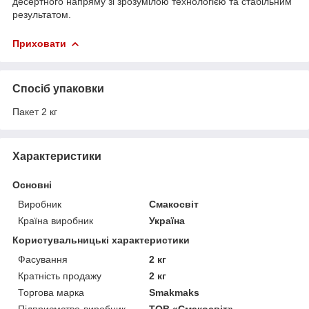
десертного напряму зі зрозумілою технологією та стабільним
результатом.
Приховати
Спосіб упаковки
Пакет 2 кг
Характеристики
Основні
Виробник
Смакосвіт
Країна виробник
Україна
Користувальницькі характеристики
Фасування
2 кг
Кратність продажу
2 кг
Торгова марка
Smakmaks
Підприємство-виробник
ТОВ «Смакосвіт»