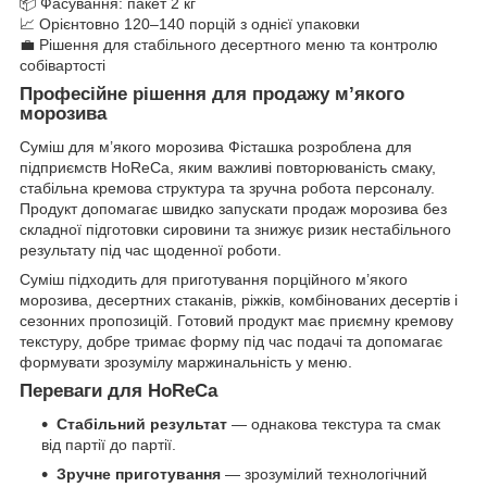
📦 Фасування: пакет 2 кг
📈 Орієнтовно 120–140 порцій з однієї упаковки
💼 Рішення для стабільного десертного меню та контролю
собівартості
Професійне рішення для продажу м’якого
морозива
Суміш для м’якого морозива Фісташка розроблена для
підприємств HoReCa, яким важливі повторюваність смаку,
стабільна кремова структура та зручна робота персоналу.
Продукт допомагає швидко запускати продаж морозива без
складної підготовки сировини та знижує ризик нестабільного
результату під час щоденної роботи.
Суміш підходить для приготування порційного м’якого
морозива, десертних стаканів, ріжків, комбінованих десертів і
сезонних пропозицій. Готовий продукт має приємну кремову
текстуру, добре тримає форму під час подачі та допомагає
формувати зрозумілу маржинальність у меню.
Переваги для HoReCa
Стабільний результат
— однакова текстура та смак
від партії до партії.
Зручне приготування
— зрозумілий технологічний