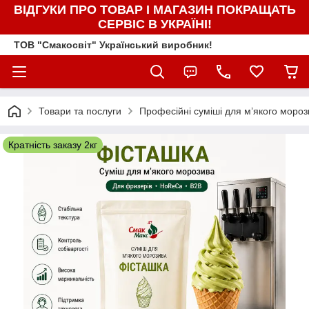
ВІДГУКИ ПРО ТОВАР І МАГАЗИН ПОКРАЩАТЬ
СЕРВІС В УКРАЇНІ!
ТОВ "Смакосвіт" Український виробник!
Товари та послуги
Професійні суміші для м’якого моро
Кратність заказу 2кг