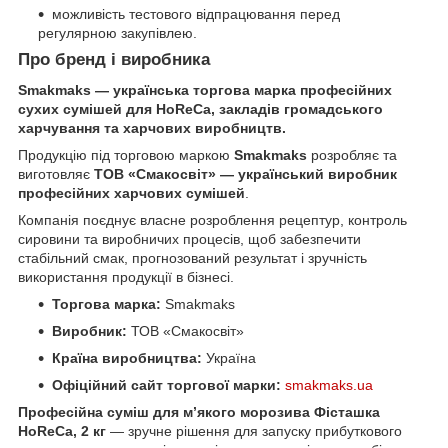
можливість тестового відпрацювання перед
регулярною закупівлею.
Про бренд і виробника
Smakmaks — українська торгова марка професійних
сухих сумішей для HoReCa, закладів громадського
харчування та харчових виробництв.
Продукцію під торговою маркою
Smakmaks
розробляє та
виготовляє
ТОВ «Смакосвіт» — український виробник
професійних харчових сумішей
.
Компанія поєднує власне розроблення рецептур, контроль
сировини та виробничих процесів, щоб забезпечити
стабільний смак, прогнозований результат і зручність
використання продукції в бізнесі.
Торгова марка:
Smakmaks
Виробник:
ТОВ «Смакосвіт»
Країна виробництва:
Україна
Офіційний сайт торгової марки:
smakmaks.ua
Професійна суміш для м’якого морозива Фісташка
HoReCa, 2 кг
— зручне рішення для запуску прибуткового