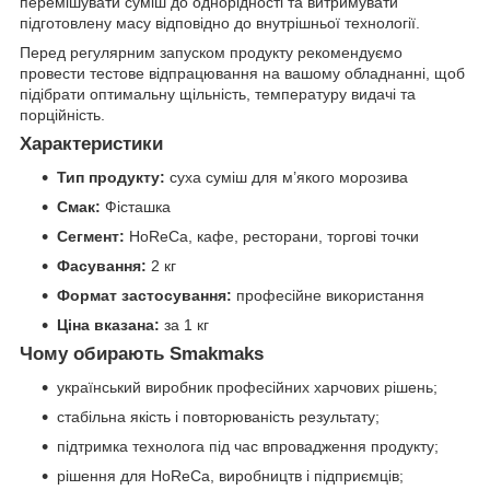
перемішувати суміш до однорідності та витримувати
підготовлену масу відповідно до внутрішньої технології.
Перед регулярним запуском продукту рекомендуємо
провести тестове відпрацювання на вашому обладнанні, щоб
підібрати оптимальну щільність, температуру видачі та
порційність.
Характеристики
Тип продукту:
суха суміш для м’якого морозива
Смак:
Фісташка
Сегмент:
HoReCa, кафе, ресторани, торгові точки
Фасування:
2 кг
Формат застосування:
професійне використання
Ціна вказана:
за 1 кг
Чому обирають Smakmaks
український виробник професійних харчових рішень;
стабільна якість і повторюваність результату;
підтримка технолога під час впровадження продукту;
рішення для HoReCa, виробництв і підприємців;