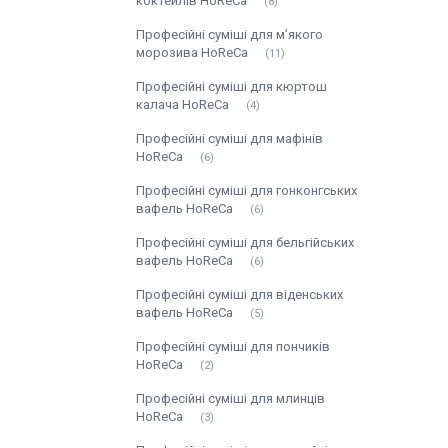
коктейлів HoReCa
8
Професійні суміші для м’якого
морозива HoReCa
11
Професійні суміші для кюртош
калача HoReCa
4
Професійні суміші для мафінів
HoReCa
6
Професійні суміші для гонконгських
вафель HoReCa
6
Професійні суміші для бельгійських
вафель HoReCa
6
Професійні суміші для віденських
вафель HoReCa
5
Професійні суміші для пончиків
HoReCa
2
Професійні суміші для млинців
HoReCa
3