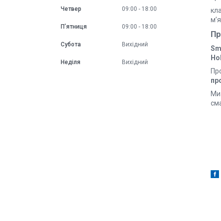
Четвер
09:00
18:00
кл
м’
Пʼятниця
09:00
18:00
Пр
Субота
Вихідний
Sm
Ho
Неділя
Вихідний
Пр
пр
Ми
сма