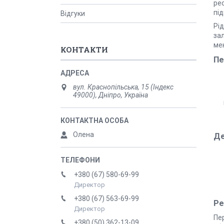
рес
під
Відгуки
Рі
за
мен
КОНТАКТИ
Пе
вул. Краснопільська, 15 (Індекс
49000), Дніпро, Україна
Олена
Де
+380 (67) 580-69-99
Директор
+380 (67) 563-69-99
Ре
Директор
Пе
+380 (50) 362-13-09