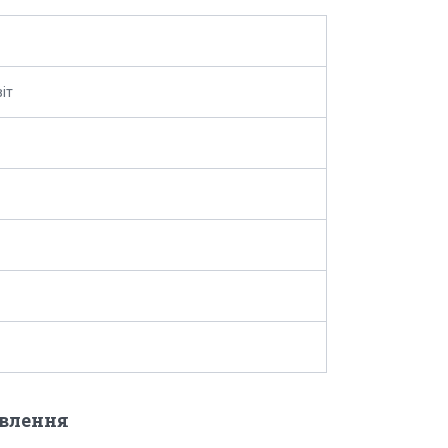
іт
овлення