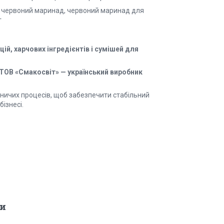
й червоний маринад, червоний маринад для
г
й, харчових інгредієнтів і сумішей для
ТОВ «Смакосвіт» — український виробник
ничих процесів, щоб забезпечити стабільний
ізнесі.
и