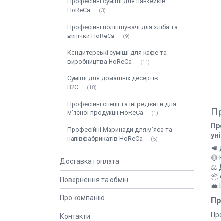
Професійні суміші для панкейків
HoReCa
3
Професійні поліпшувачі для хліба та
випічки HoReCa
9
Кондитерські суміші для кафе та
виробництва HoReCa
11
Суміші для домашніх десертів
B2C
18
Професійні спеції та інгредієнти для
Пр
м’ясної продукції HoReCa
1
Пр
Професійні Маринади для м’яса та
ун
напівфабрикатів HoReCa
5
🥩 
🔴
Доставка і оплата
⚖️ 
📦 
Повернення та обмін
💼 
Про компанію
Пр
Пр
Контакти