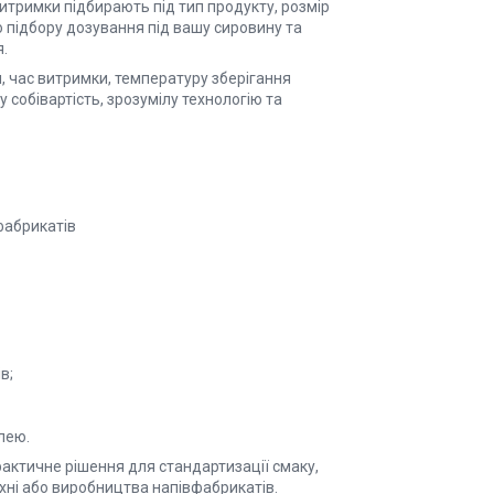
витримки підбирають під тип продукту, розмір
 підбору дозування під вашу сировину та
.
 час витримки, температуру зберігання
 собівартість, зрозумілу технологію та
фабрикатів
в;
лею.
актичне рішення для стандартизації смаку,
хні або виробництва напівфабрикатів.