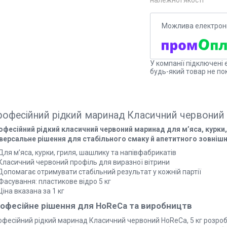
належної якості
У компанії підключені 
будь-який товар не по
офесійний рідкий маринад Класичний червоний 
офесійний рідкий класичний червоний маринад для м’яса, курки,
іверсальне рішення для стабільного смаку й апетитного зовніш
Для м’яса, курки, гриля, шашлику та напівфабрикатів
 Класичний червоний профіль для виразної вітрини
Допомагає отримувати стабільний результат у кожній партії
Фасування: пластикове відро 5 кг
Ціна вказана за 1 кг
офесійне рішення для HoReCa та виробництв
офесійний рідкий маринад Класичний червоний HoReCa, 5 кг розробл