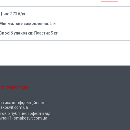
Ціна:
370 ₴/кг
Мінімальне замовлення:
5 кг
Спосіб упаковки:
Пластик 5 кг
ЛЯ ПОКУПЦІВ
літика конфіденційності -
akosvit.com.ua
говір публічної оферти від
мпанії - smakosvit.com.ua