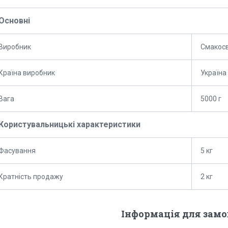
Основні
Виробник
Смакосв
Країна виробник
Україна
Вага
5000 г
Користувальницькі характеристики
Фасування
5 кг
Кратність продажу
2 кг
Інформація для зам