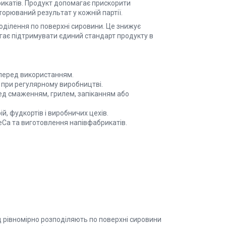
рикатів. Продукт допомагає прискорити
торюваний результат у кожній партії.
оділення по поверхні сировини. Це знижує
агає підтримувати єдиний стандарт продукту в
перед використанням.
при регулярному виробництві.
ед смаженням, грилем, запіканням або
ій, фудкортів і виробничих цехів.
Ca та виготовлення напівфабрикатів.
рівномірно розподіляють по поверхні сировини