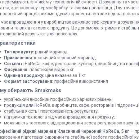
 перемішують із м’ясом у технологічній ємності. Дозування та час 
атка, заплановану термообробку та формат реалізації. Для точного
хнологічний процес рекомендуємо провести тестове відпрацювання
д час впровадження у виробництво важливо зафіксувати дозування,
овини та вихід готового продукту. Це допоможе отримати стабільну
вторюваний результат для персоналу.
рактеристики
Тип продукту:
рідкий маринад
Призначення:
класичний червоний маринад
Сегмент:
HoReCa, кафе, ресторани, кулінарії, виробництва напів
Фасування:
пластикове відро 5 кг
Одиниця продажу:
ціна вказана за 1 кг
Формат застосування:
професійне використання
му обирають Smakmaks
український виробник професійних харчових рішень;
продукція для HoReCa, виробництв, кафе, ресторанів і підприємці
стабільна якість і повторюваність результату;
підтримка технолога під час впровадження продукту;
можливість тестового відпрацювання перед регулярною закупів
офесійний рідкий маринад Класичний червоний HoReCa, 5 кг
— пр
скорення підготовки сировини та стабільної роботи професійної ку