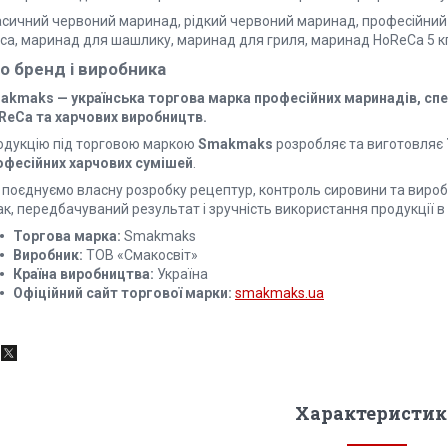
асичний червоний маринад, рідкий червоний маринад, професійни
яса, маринад для шашлику, маринад для гриля, маринад HoReCa 5 к
о бренд і виробника
akmaks — українська торгова марка професійних маринадів, спеці
ReCa та харчових виробництв.
одукцію під торговою маркою
Smakmaks
розробляє та виготовляє
офесійних харчових сумішей
.
 поєднуємо власну розробку рецептур, контроль сировини та вироб
к, передбачуваний результат і зручність використання продукції в б
Торгова марка:
Smakmaks
Виробник:
ТОВ «Смакосвіт»
Країна виробництва:
Україна
Офіційний сайт торгової марки:
smakmaks.ua
Характеристик