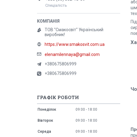
або
Спеціалість
шм
те
Пі
сир
ТОВ "Смакосвіт" Український
по
виробник!
Ха
https://www.smakosvit.com.ua
elenamilennaya@gmail.com
+380675806999
+380675806999
Чо
ГРАФІК РОБОТИ
Понеділок
09:00
18:00
Вівторок
09:00
18:00
Пр
Середа
09:00
18:00
при