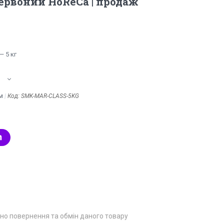
рвоний HoReCa | продаж
 5 кг
м
Код:
SMK-MAR-CLASS-5KG
но повернення та обмін даного товару