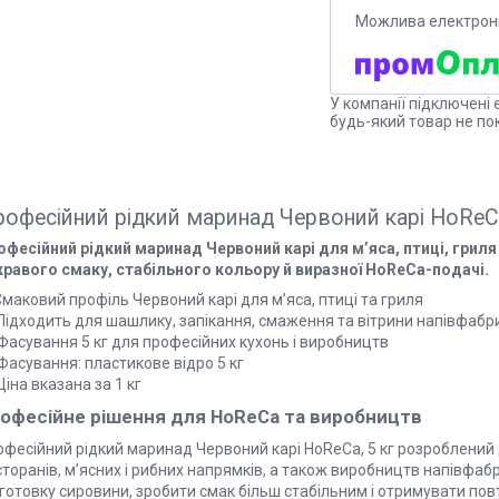
У компанії підключені 
будь-який товар не по
офесійний рідкий маринад Червоний карі HoReCa
офесійний рідкий маринад Червоний карі для м’яса, птиці, гриля
кравого смаку, стабільного кольору й виразної HoReCa-подачі.
 Смаковий профіль Червоний карі для м’яса, птиці та гриля
 Підходить для шашлику, запікання, смаження та вітрини напівфабр
Фасування 5 кг для професійних кухонь і виробництв
Фасування: пластикове відро 5 кг
Ціна вказана за 1 кг
офесійне рішення для HoReCa та виробництв
фесійний рідкий маринад Червоний карі HoReCa, 5 кг розроблений д
торанів, м’ясних і рибних напрямків, а також виробництв напівфаб
готовку сировини, зробити смак більш стабільним і отримувати пов