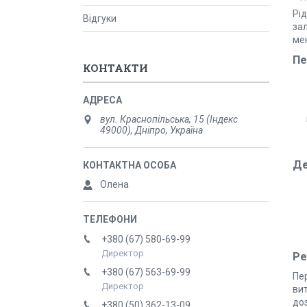
Рі
Відгуки
за
мен
Пе
КОНТАКТИ
вул. Краснопільська, 15 (Індекс
49000), Дніпро, Україна
Де
Олена
+380 (67) 580-69-99
Директор
Ре
+380 (67) 563-69-99
Пе
Директор
ви
доз
+380 (50) 362-13-09