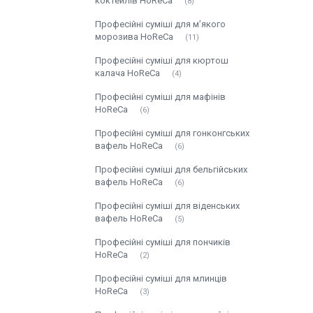
коктейлів HoReCa
8
Професійні суміші для м’якого
морозива HoReCa
11
Професійні суміші для кюртош
калача HoReCa
4
Професійні суміші для мафінів
HoReCa
6
Професійні суміші для гонконгських
вафель HoReCa
6
Професійні суміші для бельгійських
вафель HoReCa
6
Професійні суміші для віденських
вафель HoReCa
5
Професійні суміші для пончиків
HoReCa
2
Професійні суміші для млинців
HoReCa
3