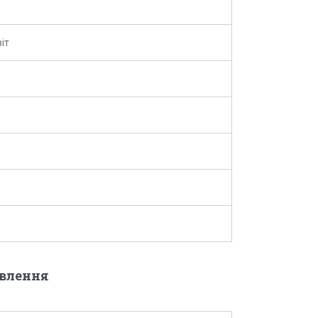
іт
овлення