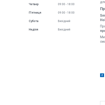
для
Четвер
09:00
18:00
Пр
Пʼятниця
09:00
18:00
Sm
Ho
Субота
Вихідний
Пр
Неділя
Вихідний
пр
Ми
сма