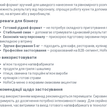
дкий формат зручний для швидкого нанесення та рівномірного розп
лежність результату від персоналу, спрощує роботу кухні та допом
ю, на вітрині або у виробництві.
реваги для бізнесу
Готовий рідкий формат
— не потребує складного приготування 
Стабільний смак
— допомагає отримувати однаковий результат 
Економія часу персоналу
— прискорює підготовку сировини пер
викладкою у вітрину.
Зручне фасування 5 кг
— підходить для кафе, ресторанів, кулінар
Професійне застосування
— розрахований на B2B-сегмент, HoRe
 використовувати
м’ясні та курячі напівфабрикати
продукти для гриля і шашлику
птиця, свинина та порційні м’ясні вироби
кулінарія і готові страви
HoReCa-меню з яскравим смаковим акцентом
комендації щодо застосування
ред використанням маринад рекомендується перемішати. Сировину
тримують до досягнення потрібної інтенсивності смаку. Для серій
ування, час витримки та вихід готового напівфабрикату в технологі