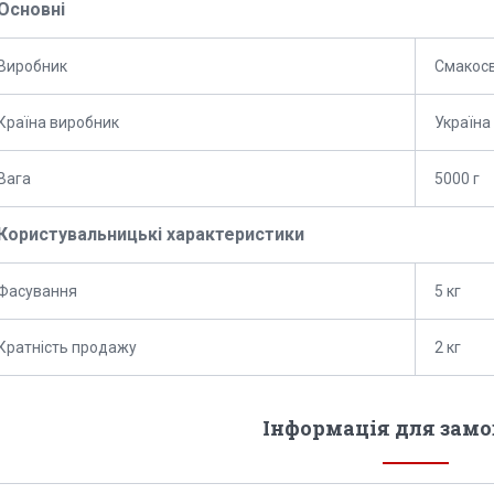
Основні
Виробник
Смакосв
Країна виробник
Україна
Вага
5000 г
Користувальницькі характеристики
Фасування
5 кг
Кратність продажу
2 кг
Інформація для зам