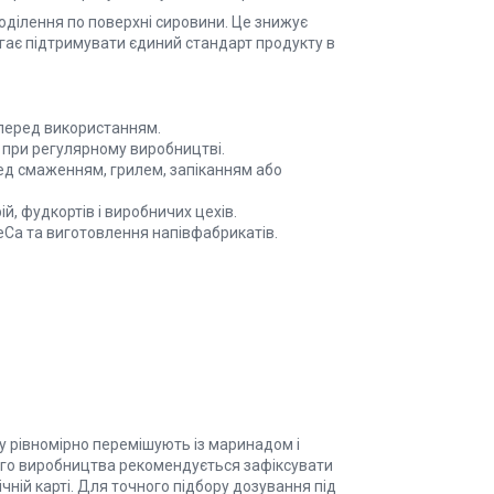
оділення по поверхні сировини. Це знижує
агає підтримувати єдиний стандарт продукту в
перед використанням.
при регулярному виробництві.
ед смаженням, грилем, запіканням або
ій, фудкортів і виробничих цехів.
Ca та виготовлення напівфабрикатів.
 рівномірно перемішують із маринадом і
ного виробництва рекомендується зафіксувати
чній карті. Для точного підбору дозування під