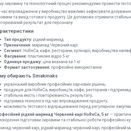
шу сировину та технологічний процес рекомендуємо провести тест
д час впровадження у виробництво важливо зафіксувати дозування,
овини та вихід готового продукту. Це допоможе отримати стабільну
вторюваний результат для персоналу.
рактеристики
Тип продукту:
рідкий маринад
Призначення:
маринад Червоний карі
Сегмент:
HoReCa, кафе, ресторани, кулінарії, виробництва напів
Фасування:
пластикове відро 5 кг
Одиниця продажу:
ціна вказана за 1 кг
Формат застосування:
професійне використання
му обирають Smakmaks
український виробник професійних харчових рішень;
продукція для HoReCa, виробництв, кафе, ресторанів і підприємці
стабільна якість і повторюваність результату;
підтримка технолога під час впровадження продукту;
можливість тестового відпрацювання перед регулярною закупів
офесійний рідкий маринад Червоний карі HoReCa, 5 кг
— практичн
скорення підготовки сировини та стабільної роботи професійної ку
ринад червоний карі, рідкий маринад червоний карі, професійний м