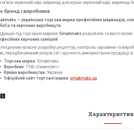
 м’яса червоний карі, маринад для курки червоний карі, маринад H
о бренд і виробника
akmaks — українська торгова марка професійних маринадів, спеці
ReCa та харчових виробництв.
одукцію під торговою маркою
Smakmaks
розробляє та виготовляє
офесійних харчових сумішей
.
 поєднуємо власну розробку рецептур, контроль сировини та вироб
к, передбачуваний результат і зручність використання продукції в б
Торгова марка:
Smakmaks
Виробник:
ТОВ «Смакосвіт»
Країна виробництва:
Україна
Офіційний сайт торгової марки:
smakmaks.ua
Характеристик