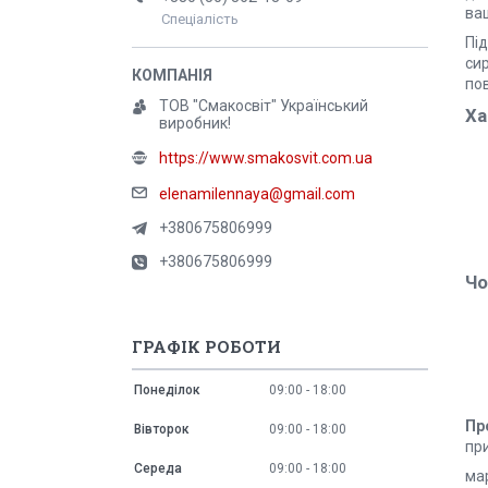
ва
Спеціалість
Пі
сир
по
ТОВ "Смакосвіт" Український
Ха
виробник!
https://www.smakosvit.com.ua
elenamilennaya@gmail.com
+380675806999
+380675806999
Чо
ГРАФІК РОБОТИ
Понеділок
09:00
18:00
Пр
Вівторок
09:00
18:00
при
Середа
09:00
18:00
ма