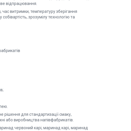
ове відпрацювання.
 час витримки, температуру зберігання
 собівартість, зрозумілу технологію та
фабрикатів
в;
лею.
е рішення для стандартизації смаку,
хні або виробництва напівфабрикатів.
аринад червоний карі, маринад карі, маринад