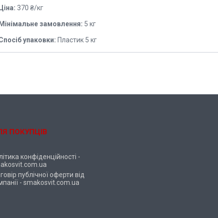
Ціна:
370 ₴/кг
Мінімальне замовлення:
5 кг
Спосіб упаковки:
Пластик 5 кг
ЛЯ ПОКУПЦІВ
літика конфіденційності -
akosvit.com.ua
говір публічної оферти від
мпанії - smakosvit.com.ua