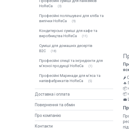
Професійні суміші для панкейків
HoReCa
3
Професійні поліпшувачі для хліба та
випічки HoReCa
9
Кондитерські суміші для кафе та
виробництва HoReCa
11
Суміші для домашніх десертів
B2C
18
Пр
Професійні спеції та інгредієнти для
Пр
м’ясної продукції HoReCa
1
яс
Професійні Маринади для м’яса та
🌶️
напівфабрикатів HoReCa
5
🔥
📦 
📦 
Доставка і оплата
💼 
Повернення та обмін
Пр
Про компанію
Про
рес
Контакти
під