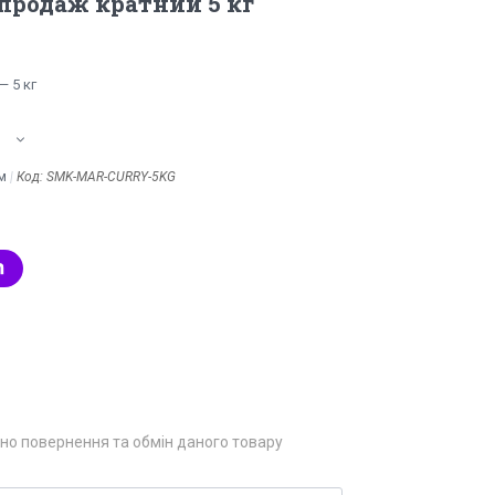
 продаж кратний 5 кг
 5 кг
м
Код:
SMK-MAR-CURRY-5KG
но повернення та обмін даного товару